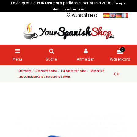
Envío gratis a
EUROPA
para pedidos superiores a 200€
*Excepto
destinos especiales
Wunschliste (
)
0
Menu
Suche
Anmelden
Warenkorb
Startseite
Spanischer Käse
Halbgereifter Käse
Käsebruch
und schneiden García Baquero Teil 250 gr.