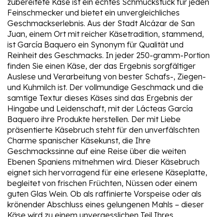
zubereitete Käse ist ein echtes Schmuckstück für jeden
Feinschmecker und bietet ein unvergleichliches
Geschmackserlebnis. Aus der Stadt Alcázar de San
Juan, einem Ort mit reicher Käsetradition, stammend,
ist García Baquero ein Synonym für Qualität und
Reinheit des Geschmacks. In jeder 250-gramm-Portion
finden Sie einen Käse, der das Ergebnis sorgfältiger
Auslese und Verarbeitung von bester Schafs-, Ziegen-
und Kuhmilch ist. Der vollmundige Geschmack und die
samtige Textur dieses Käses sind das Ergebnis der
Hingabe und Leidenschaft, mit der Lácteas García
Baquero ihre Produkte herstellen. Der mit Liebe
präsentierte Käsebruch steht für den unverfälschten
Charme spanischer Käsekunst, die Ihre
Geschmackssinne auf eine Reise über die weiten
Ebenen Spaniens mitnehmen wird. Dieser Käsebruch
eignet sich hervorragend für eine erlesene Käseplatte,
begleitet von frischen Früchten, Nüssen oder einem
guten Glas Wein. Ob als raffinierte Vorspeise oder als
krönender Abschluss eines gelungenen Mahls – dieser
Käse wird zu einem unvergesslichen Teil Ihres