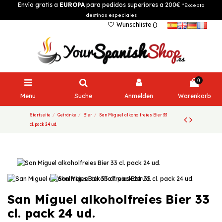
Envío gratis a
EUROPA
para pedidos superiores a 200€
*Excepto
destinos especiales
Wunschliste (
)
0
Menu
Suche
Anmelden
Warenkorb
Startseite
Getränke
Bier
San Miguel alkoholfreies Bier 33
cl. pack 24 ud.
San Miguel alkoholfreies Bier 33
cl. pack 24 ud.