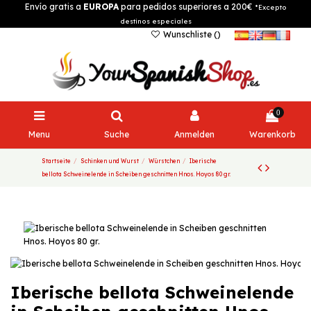
Envío gratis a
EUROPA
para pedidos superiores a 200€
*Excepto
destinos especiales
Wunschliste (
)
0
Menu
Suche
Anmelden
Warenkorb
Startseite
Schinken und Wurst
Würstchen
Iberische
bellota Schweinelende in Scheiben geschnitten Hnos. Hoyos 80 gr.
Iberische bellota Schweinelende