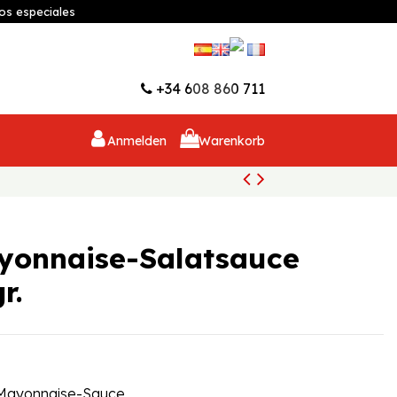
os especiales
Wunschliste (
0
)
+34 608 860 711
Anmelden
Warenkorb
ayonnaise-Salatsauce
r.
a Mayonnaise-Sauce