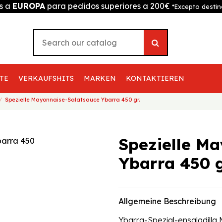
is a
EUROPA
para pedidos superiores a 200€
*Excepto destin
TE
VERKAUFSHITS
MARKEN
KONTAKTIEREN
Spezielle Mayonnaise-Salatsauce Ybarra 450 gr.
Spezielle M
Ybarra 450 g
Allgemeine Beschreibung
Ybarra-Spezial-ensaladill