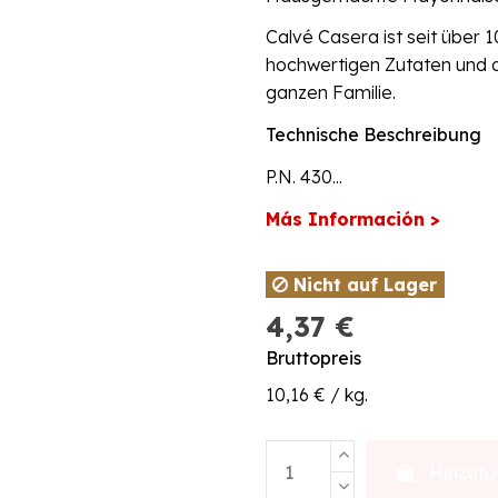
Calvé Casera ist seit über 
hochwertigen Zutaten und d
ganzen Familie.
Technische Beschreibung
P.N. 430...
Más Información >
Nicht auf Lager
4,37 €
Bruttopreis
10,16 € / kg.
Hinzuf