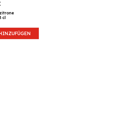
€
zitrone
3 cl
HINZUFÜGEN