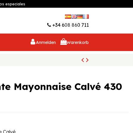
os especiales
Wunschliste (
0
)
+34 608 860 711
Anmelden
Warenkorb
e Mayonnaise Calvé 430
 Calvé