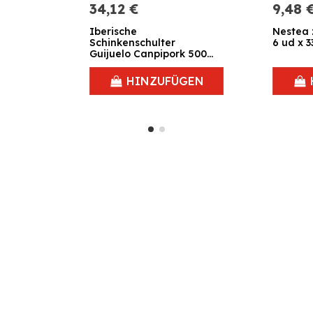
34,12 €
9,48 
Iberische
Nestea 
Schinkenschulter
6 ud x 3
Guijuelo Canpipork 500
gr.
HINZUFÜGEN