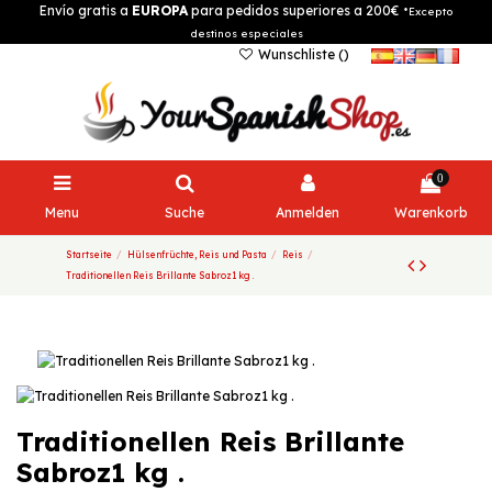
Envío gratis a
EUROPA
para pedidos superiores a 200€
*Excepto
destinos especiales
Wunschliste (
)
0
Menu
Suche
Anmelden
Warenkorb
Startseite
Hülsenfrüchte, Reis und Pasta
Reis
Traditionellen Reis Brillante Sabroz1 kg .
Traditionellen Reis Brillante
Sabroz1 kg .