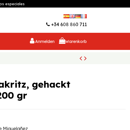
os especiales
Wunschliste (
0
)
+34 608 860 711
Anmelden
Warenkorb
kritz, gehackt
200 gr
e Miguelañez