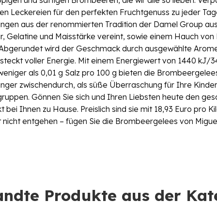
 Leckereien für den perfekten Fruchtgenuss zu jeder Tages
gen aus der renommierten Tradition der Damel Group aus 
er, Gelatine und Maisstärke vereint, sowie einem Hauch von 
 Abgerundet wird der Geschmack durch ausgewählte Aromen
eckt voller Energie. Mit einem Energiewert von 1440 kJ/340
weniger als 0,01 g Salz pro 100 g bieten die Brombeergelee
unger zwischendurch, als süße Überraschung für Ihre Kinde
ersgruppen. Gönnen Sie sich und Ihren Liebsten heute den 
ei Ihnen zu Hause. Preislich sind sie mit 18,93 Euro pro Kil
eit nicht entgehen – fügen Sie die Brombeergelees von Migu
ndte Produkte aus der Kat