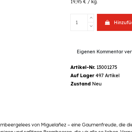
19,95 € / kg.
Hinzuf
Eigenen Kommentar ver
Artikel-Nr.
13001275
Auf Lager
497 Artikel
Zustand
Neu
rombeergelees von Miguelañez – eine Gaumenfreude, die 
pigen und saftigen Brombeeren, die wir alle so lieben. Ver