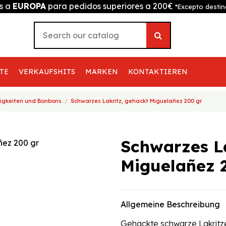
is a
EUROPA
para pedidos superiores a 200€
*Excepto destin
TE
VERKAUFSHITS
MARKEN
KONTAKTIEREN
igkeiten und Bonbons
Schwarzes Lakritz, gehackt Miguelañez 200 gr
Schwarzes La
Miguelañez 
Allgemeine Beschreibung
Gehackte schwarze Lakritz