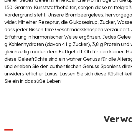
150-Gramm-Kunststoffbehälter, sorgen diese mittelgroßen
Vordergrund steht. Unsere Brombeergelees, hervorgegan
wider. Mit einer Rezeptur, die Glukosesirup, Zucker, Wass
dass jeder Bissen Ihre Geschmacksknospen verzaubert.
Erfahrung in harmonischer Weise ergänzen. Jedes Gelee st
g Kohlenhydraten (davon 41 g Zucker), 3,8 g Protein und 
gleichzeitig moderatem Fettgehalt. Ob für den kleinen H
diese Geleefrüchte sind ein wahrer Genuss für alle Alt
und erleben Sie den authentischen Genuss Spaniens direkt b
unwiderstehlicher Luxus. Lassen Sie sich diese Köstlichk
Sie ein in das süße Leben!
Verwa