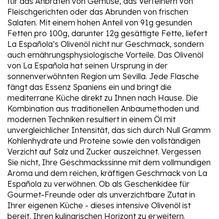
für das Anbraten von Gemüse, das Verfeinern von
Fleischgerichten oder das Abrunden von frischen
Salaten. Mit einem hohen Anteil von 91g gesunden
Fetten pro 100g, darunter 12g gesättigte Fette, liefert
La Española’s Olivenöl nicht nur Geschmack, sondern
auch ernährungsphysiologische Vorteile. Das Olivenöl
von La Española hat seinen Ursprung in der
sonnenverwöhnten Region um Sevilla. Jede Flasche
fängt das Essenz Spaniens ein und bringt die
mediterrane Küche direkt zu Ihnen nach Hause. Die
Kombination aus traditionellen Anbaumethoden und
modernen Techniken resultiert in einem Öl mit
unvergleichlicher Intensität, das sich durch Null Gramm
Kohlenhydrate und Proteine sowie den vollständigen
Verzicht auf Salz und Zucker auszeichnet. Vergessen
Sie nicht, Ihre Geschmackssinne mit dem vollmundigen
Aroma und dem reichen, kräftigen Geschmack von La
Española zu verwöhnen. Ob als Geschenkidee für
Gourmet-Freunde oder als unverzichtbare Zutat in
Ihrer eigenen Küche - dieses intensive Olivenöl ist
bereit, Ihren kulinarischen Horizont zu erweitern.