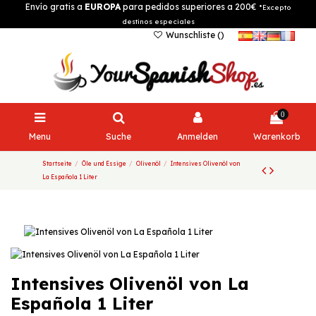
Envío gratis a
EUROPA
para pedidos superiores a 200€
*Excepto
destinos especiales
Wunschliste (
)
0
Menu
Suche
Anmelden
Warenkorb
Startseite
Öle und Essige
Olivenöl
Intensives Olivenöl von
La Española 1 Liter
Intensives Olivenöl von La
Española 1 Liter