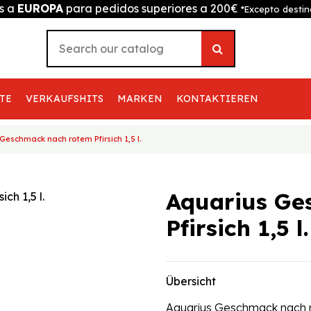
is a
EUROPA
para pedidos superiores a 200€
*Excepto destin
TE
VERKAUFSHITS
MARKEN
KONTAKTIEREN
Geschmack nach rotem Pfirsich 1,5 l.
Aquarius Ge
Pfirsich 1,5 l.
Übersicht
Aquarius Geschmack nach r