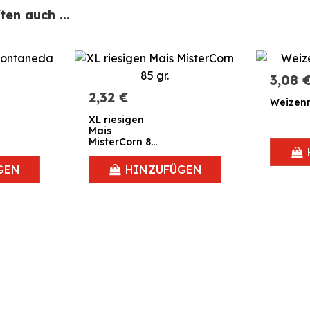
en auch ...
3,08 
2,32 €
Weizenm
XL riesigen
Mais
MisterCorn 85
gr.
GEN
HINZUFÜGEN