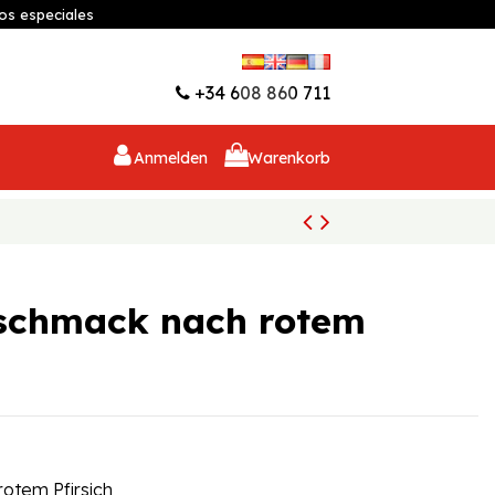
os especiales
Wunschliste (
0
)
+34 608 860 711
Anmelden
Warenkorb
schmack nach rotem
otem Pfirsich