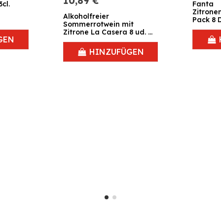
10,89 €
cl.
Fanta
Zitrone
Alkoholfreier
Pack 8 D
Sommerrotwein mit
Zitrone La Casera 8 ud. x
GEN
33 cl.
HINZUFÜGEN