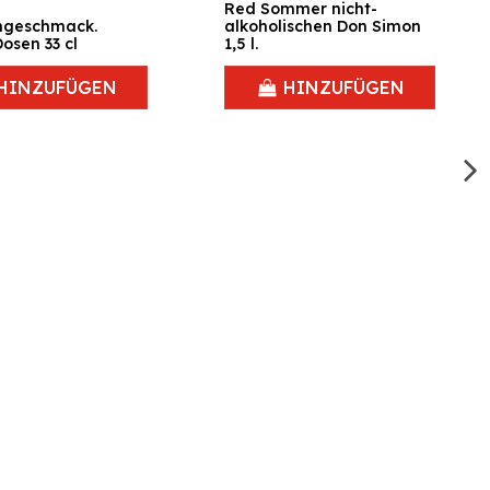
Red Sommer nicht-
ngeschmack.
alkoholischen Don Simon
osen 33 cl
1,5 l.
HINZUFÜGEN
HINZUFÜGEN