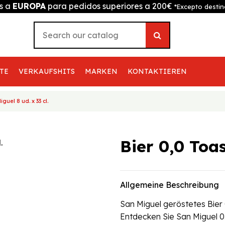
is a
EUROPA
para pedidos superiores a 200€
*Excepto destin
TE
VERKAUFSHITS
MARKEN
KONTAKTIEREN
guel 8 ud. x 33 cl.
Bier 0,0 Toas
Allgemeine Beschreibung
San Miguel geröstetes Bier 
Entdecken Sie San Miguel 0.