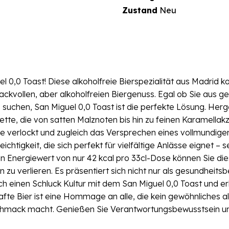
Zustand
Neu
 0,0 Toast! Diese alkoholfreie Bierspezialität aus Madrid k
ollen, aber alkoholfreien Biergenuss. Egal ob Sie aus ge
e suchen, San Miguel 0,0 Toast ist die perfekte Lösung. Her
te, die von satten Malznoten bis hin zu feinen Karamellakze
ne verlockt und zugleich das Versprechen eines vollmundige
htigkeit, die sich perfekt für vielfältige Anlässe eignet –
n Energiewert von nur 42 kcal pro 33cl-Dose können Sie die
zu verlieren. Es präsentiert sich nicht nur als gesundheit
einen Schluck Kultur mit dem San Miguel 0,0 Toast und erle
hafte Bier ist eine Hommage an alle, die kein gewöhnliches a
hmack macht. Genießen Sie Verantwortungsbewusstsein und 