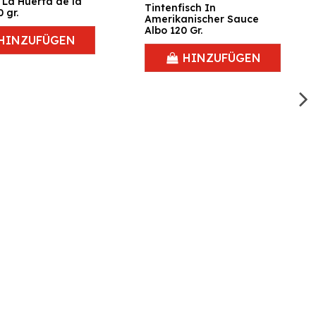
 La Huerta de la
Tintenfisch In
 gr.
Amerikanischer Sauce
Albo 120 Gr.
HINZUFÜGEN
HINZUFÜGEN