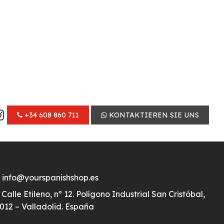
+34 608 860 711
KONTAKTIEREN SIE UNS
info@yourspanishshop.es
Calle Etileno, nº 12. Polígono Industrial San Cristóbal,
012 – Valladolid. España