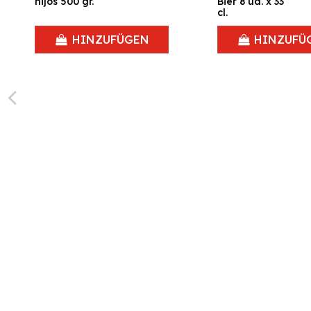
hijos 500 gr.
Bier 8 ud. x 33
cl.
HINZUFÜGEN
HINZUFÜ