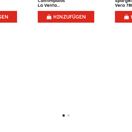
Cantimpalos
Spargel
La Venta
Vera 780
Tabanera 350
gr.
GEN
HINZUFÜGEN