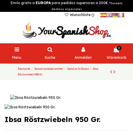
Envío gratis a
EUROPA
para pedidos superiores a 200€
*Excepto
destinos especiales
Wunschliste (
)
0
Menu
Suche
Anmelden
Warenkorb
Startseite
Konservenlebensmittel
Gemüse In Dosen
Ibsa
Röstzwiebeln 950 Gr.
Ibsa Röstzwiebeln 950 Gr.