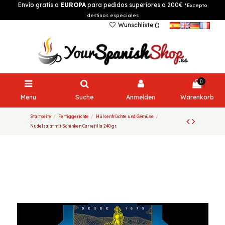
Envío gratis a
EUROPA
para pedidos superiores a 200€
*Excepto
destinos especiales
Wunschliste (
)
0
Menu
Suche
Anmelden
Warenkorb
Startseite
Fertiggerichte
Hülsenfrüchte und Gemüse
Nudelsalat mit Schinken Carretilla 240 gr.