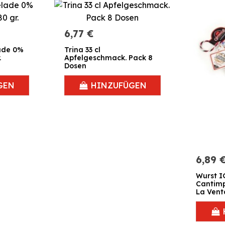
6,77 €
ade 0%
Trina 33 cl
.
Apfelgeschmack. Pack 8
Dosen
GEN
HINZUFÜGEN
6,89 
Wurst I
Cantim
La Vent
Tabane
gr.