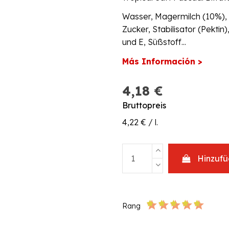
Wasser, Magermilch (10%),
Zucker, Stabilisator (Pekti
und E, Süßstoff...
Más Información >
4,18 €
Bruttopreis
4,22 € / l.
Hinzuf
Rang