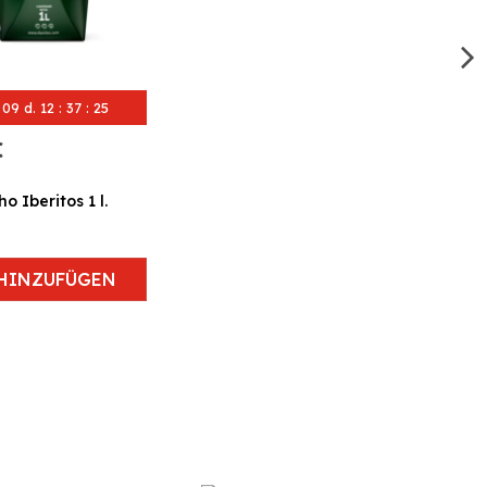
09
d.
12
:
37
:
24
€
 Iberitos 1 l.
HINZUFÜGEN