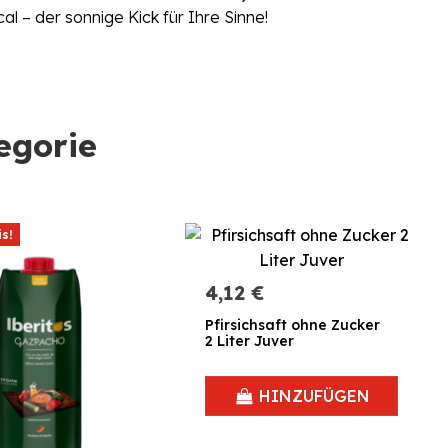
l – der sonnige Kick für Ihre Sinne!
egorie
s!
4,12 €
Pfirsichsaft ohne Zucker
2 Liter Juver
HINZUFÜGEN