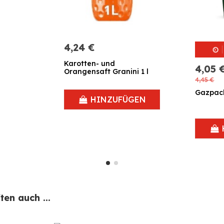
4,24 €
Karotten- und
4,05 
Orangensaft Granini 1 l
4,45 €
Gazpacho
HINZUFÜGEN
en auch ...