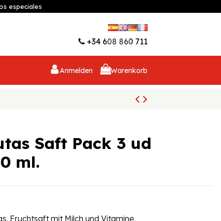
os especiales
Wunschliste (
0
)
+34 608 860 711
Anmelden
Warenkorb
utas Saft Pack 3 ud
30 ml.
as. Fruchtsaft mit Milch und Vitamine.