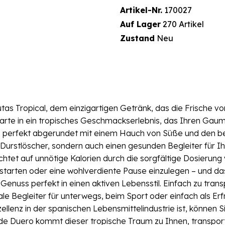
Artikel-Nr.
170027
Auf Lager
270 Artikel
Zustand
Neu
tas Tropical, dem einzigartigen Getränk, das die Frische von
skarte in ein tropisches Geschmackserlebnis, das Ihren Gaum
erfekt abgerundet mit einem Hauch von Süße und den bele
Durstlöscher, sondern auch einen gesunden Begleiter für Ihr
zichtet auf unnötige Kalorien durch die sorgfältige Dosierun
tarten oder eine wohlverdiente Pause einzulegen – und das 
enuss perfekt in einen aktiven Lebensstil. Einfach zu trans
eale Begleiter für unterwegs, beim Sport oder einfach als E
lenz in der spanischen Lebensmittelindustrie ist, können S
 de Duero kommt dieser tropische Traum zu Ihnen, transpor