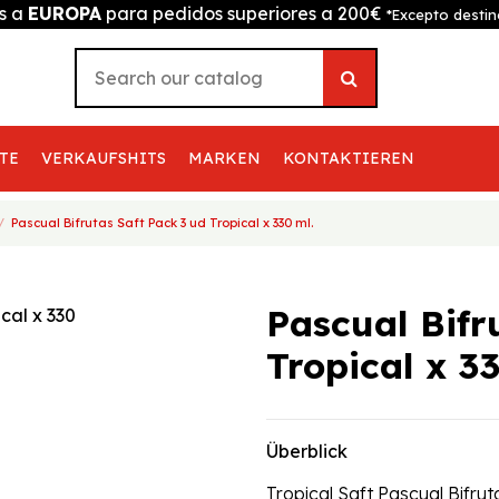
is a
EUROPA
para pedidos superiores a 200€
*Excepto destin
TE
VERKAUFSHITS
MARKEN
KONTAKTIEREN
Pascual Bifrutas Saft Pack 3 ud Tropical x 330 ml.
Pascual Bifr
Tropical x 3
Überblick
Tropical Saft Pascual Bifrut