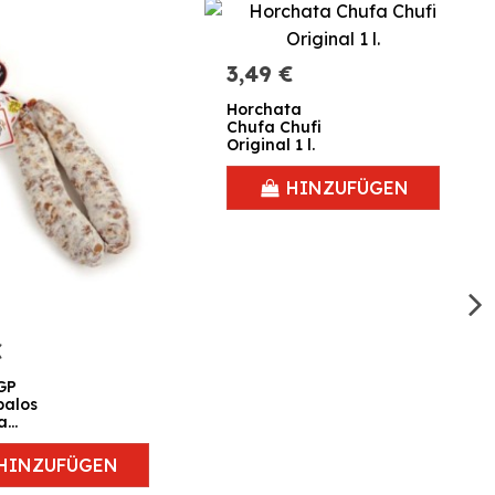
3,49 €
Horchata
Chufa Chufi
Original 1 l.
HINZUFÜGEN
€
GP
palos
a
ra 350
HINZUFÜGEN