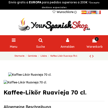
Envío gratis a
EUROPA
para pedidos superiores a 200€
*Excepto
destinos especiales
Wunschliste (
)
0
Menu
Suche
Anmelden
Warenkorb
Startseite
Getränke
Liköre
Kaffee-Likör Ruavieja 70 cl.
Kaffee-Likör Ruavieja 70 cl.
Allgemeine Beschreibung