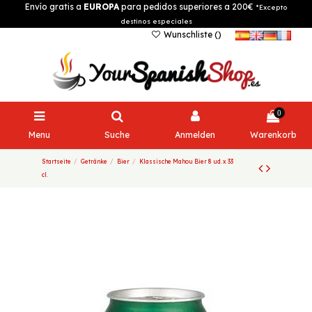
Envío gratis a
EUROPA
para pedidos superiores a 200€
*Excepto
destinos especiales
Wunschliste (
)
0
Menu
Suche
Anmelden
Warenkorb
Startseite
Getränke
Bier
Klassische Mahou Bier 8 ud. x 33
cl.