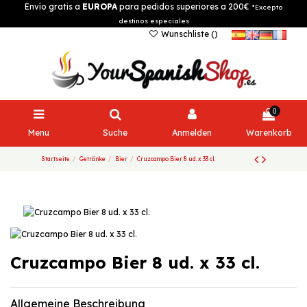
Envío gratis a
EUROPA
para pedidos superiores a 200€
*Excepto
destinos especiales
Wunschliste (
)
0
Menu
Suche
Anmelden
Warenkorb
Startseite
Getränke
Bier
Cruzcampo Bier 8 ud. x 33 cl.
Cruzcampo Bier 8 ud. x 33 cl.
Allgemeine Beschreibung