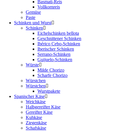
Basmati-Reis
Vollkornreis
Gemüse
Paste
Schinken und Wurst
Schinken
Eichelschinken bellota
Geschnittener Schinken
Ibérico Cebo-Schinken
Iberischer Schinken
Serrano-Schinken
Guijuelo-Schinken
Würste
Milde Chorizo
Scharfe Chorizo
Würstchen
Würstchen
Wurstpakete
Spanischer Käse
Weichkäse
Halbgereifter Käse
Gereifter Käse
Kuhkäse
Ziegenkäse
Schafskäse