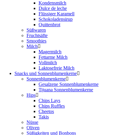
Kondensmilch
Dulce de leche
Flüssiger Karamell
Schokoladensirup
Quittenbrot
Süßwaren
Fruchtsäfte
Smoothies
Milch
Magermilch
Fettarme Milch
Vollmilch
Laktosefreie Milch
Snacks und Sonnenblumenkerne
Sonnenblumenkerne
Gesalzene Sonnenblumenkerne
Tijuana Sonnenblumenkerne
Hips
Chips Lays
Chips Ruffles
Cheetos
Takis
Nüsse
Oliven
Süßigkeiten und Bonbons