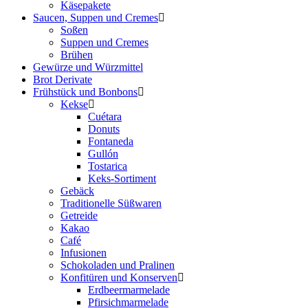
Käsepakete
Saucen, Suppen und Cremes
Soßen
Suppen und Cremes
Brühen
Gewürze und Würzmittel
Brot Derivate
Frühstück und Bonbons
Kekse
Cuétara
Donuts
Fontaneda
Gullón
Tostarica
Keks-Sortiment
Gebäck
Traditionelle Süßwaren
Getreide
Kakao
Café
Infusionen
Schokoladen und Pralinen
Konfitüren und Konserven
Erdbeermarmelade
Pfirsichmarmelade