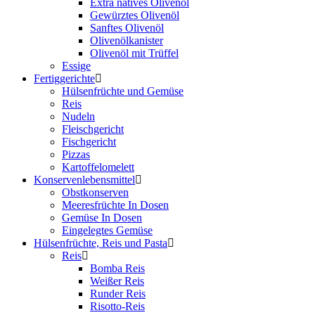
Extra natives Olivenöl
Gewürztes Olivenöl
Sanftes Olivenöl
Olivenölkanister
Olivenöl mit Trüffel
Essige
Fertiggerichte
Hülsenfrüchte und Gemüse
Reis
Nudeln
Fleischgericht
Fischgericht
Pizzas
Kartoffelomelett
Konservenlebensmittel
Obstkonserven
Meeresfrüchte In Dosen
Gemüse In Dosen
Eingelegtes Gemüse
Hülsenfrüchte, Reis und Pasta
Reis
Bomba Reis
Weißer Reis
Runder Reis
Risotto-Reis