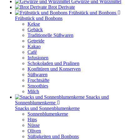
Gewürze und Würzmittel
Brot Derivate
Frühstück und Bonbons
Frühstück und Bonbons
Kekse
Gebäck
Traditionelle Süßwaren
Getreide
Kakao
Café
Infusionen
Schokoladen und Pralinen
Konfitüren und Konserven
Süßwaren
Fruchtsäfte
Smoothies
Milch
Snacks und
Sonnenblumenkerne
Snacks und Sonnenblumenkerne
Sonnenblumenkerne
Hips
Nüsse
Oliven
Süßigkeiten und Bonbons