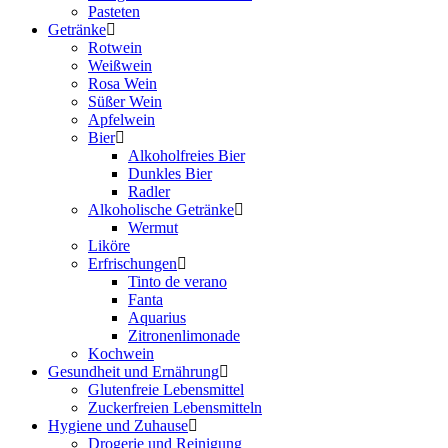
Pasteten
Getränke
Rotwein
Weißwein
Rosa Wein
Süßer Wein
Apfelwein
Bier
Alkoholfreies Bier
Dunkles Bier
Radler
Alkoholische Getränke
Wermut
Liköre
Erfrischungen
Tinto de verano
Fanta
Aquarius
Zitronenlimonade
Kochwein
Gesundheit und Ernährung
Glutenfreie Lebensmittel
Zuckerfreien Lebensmitteln
Hygiene und Zuhause
Drogerie und Reinigung