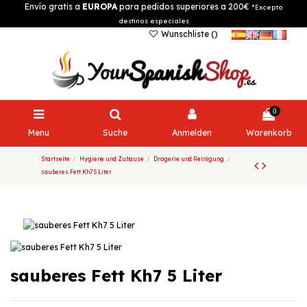
Envío gratis a
EUROPA
para pedidos superiores a 200€
*Excepto
destinos especiales
Wunschliste (
)
0
Menu
Suche
Anmelden
Warenkorb
Startseite
Hygiene und Zuhause
Drogerie und Reinigung
sauberes Fett Kh7 5 Liter
sauberes Fett Kh7 5 Liter