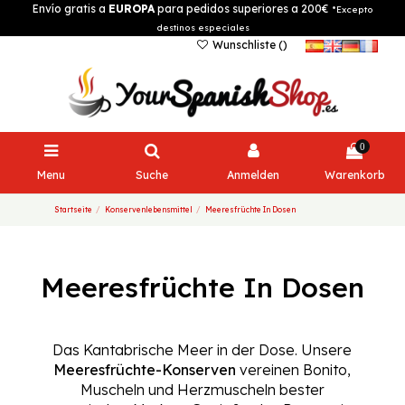
Envío gratis a
EUROPA
para pedidos superiores a 200€
*Excepto
destinos especiales
Wunschliste (
)
0
Menu
Suche
Anmelden
Warenkorb
Startseite
Konservenlebensmittel
Meeresfrüchte In Dosen
Meeresfrüchte In Dosen
Das Kantabrische Meer in der Dose. Unsere
Meeresfrüchte-Konserven
vereinen Bonito,
Muscheln und Herzmuscheln bester